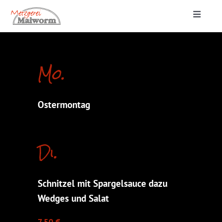
Zum
Toggle
Inhalt
Navigat
springen
Startseite
Mo.
Lieferung & Catering
Ostermontag
Metzgerei
Di.
Schnitzel mit Spargelsauce dazu
Wedges und Salat