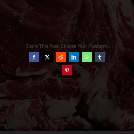
Share This Post, Choose Your Platform!
Facebook
X
Reddit
LinkedIn
WhatsApp
Tumblr
Pinterest