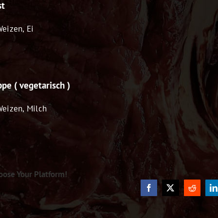
st
Weizen, Ei
pe ( vegetarisch )
 Weizen, Milch
oose Your Platform!
Facebook
X
Reddit
L