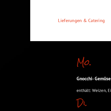
Zum
Inhalt
springen
Lieferungen & Catering
Mo.
Gnocchi- Gemüse- 
enthält: Weizen, Ei
Di.