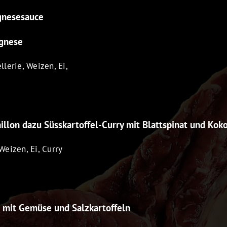
gnesesauce
gnese
llerie, Weizen, Ei,
lon dazu Süsskartoffel-Curry mit Blattspinat und Kok
Weizen, Ei, Curry
t mit Gemüse und Salzkartoffeln