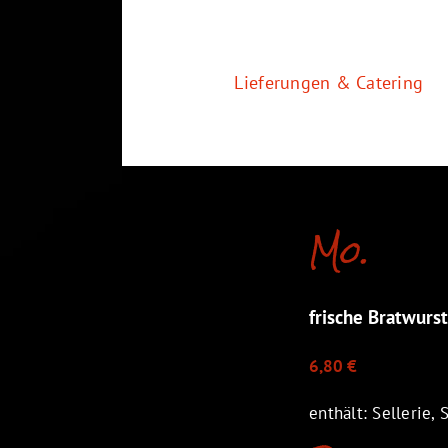
Zum
Inhalt
springen
Lieferungen & Catering
Mo.
frische Bratwurst
6,80 €
enthält: Sellerie, 