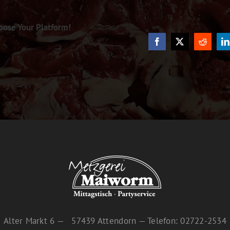
oose Your Platform!
Facebook
X
Reddit
L
Alter Markt 6 — 57439 Attendorn — Telefon: 02722-2534