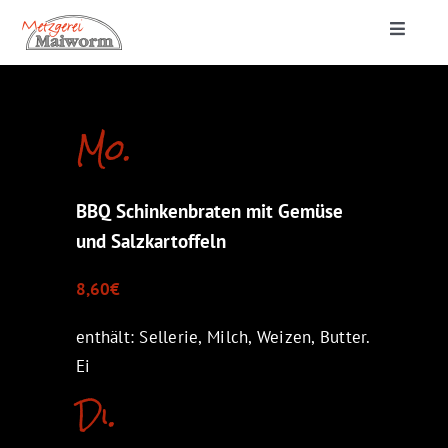
Zum
Toggle
Inhalt
Navigat
springen
Startseite
Mo.
Lieferung & Catering
BBQ Schinkenbraten mit Gemüse
Metzgerei
und Salzkartoffeln
8,60€
enthält: Sellerie, Milch, Weizen, Butter.
Ei
Di.