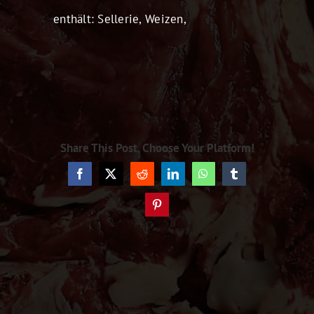
enthält: Sellerie, Weizen,
Share This Post, Choose Your Platform!
Facebook
X
Reddit
LinkedIn
WhatsApp
Tumblr
Pinterest