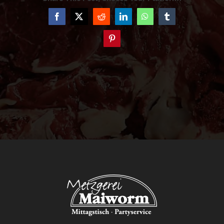
Facebook
X
Reddit
LinkedIn
WhatsApp
Tumblr
Pinterest