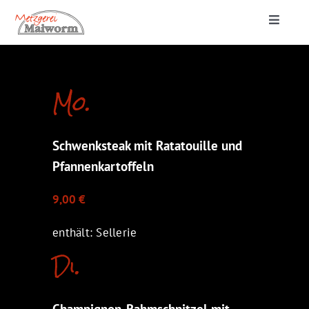
Zum
Toggle
Inhalt
Navigat
springen
Startseite
Mo.
Lieferung & Catering
Schwenksteak mit Ratatouille und
Metzgerei
Pfannenkartoffeln
9,00 €
enthält: Sellerie
Di.
Champignon-Rahmschnitzel mit