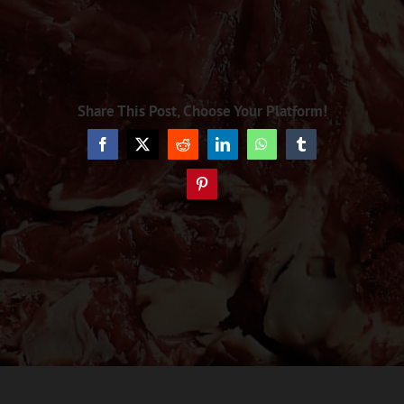
Share This Post, Choose Your Platform!
Facebook
X
Reddit
LinkedIn
WhatsApp
Tumblr
Pinterest