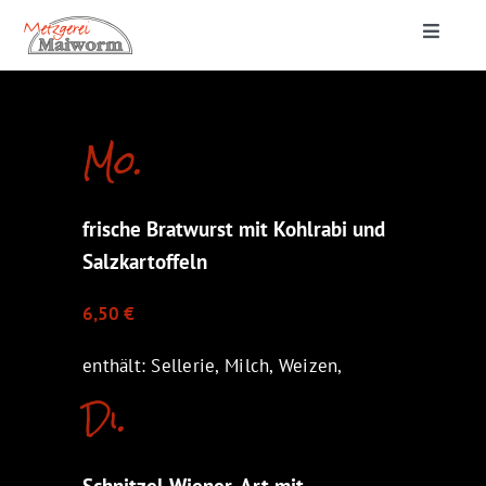
Zum
Toggle
Inhalt
Navigat
springen
Startseite
Mo.
Lieferung & Catering
frische Bratwurst mit Kohlrabi und
Metzgerei
Salzkartoffeln
6,50 €
enthält: Sellerie, Milch, Weizen,
Di.
Schnitzel Wiener-Art mit