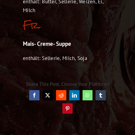
enthält: Butter, Sellerie, Weizen, Ei,
Milch
Fr.
Mais- Creme- Suppe
enthält: Sellerie, Milch, Soja
Share This Post, Choose Your Platform!
Facebook
X
Reddit
LinkedIn
WhatsApp
Tumblr
Pinterest