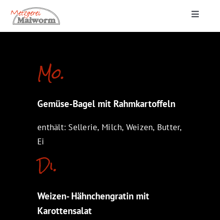
Zum
Toggle
Inhalt
Navigat
springen
Startseite
Mo.
Lieferung & Catering
Gemüse-Bagel mit Rahmkartoffeln
Metzgerei
enthält: Sellerie, Milch, Weizen, Butter,
Ei
Di.
Weizen- Hähnchengratin mit
Karottensalat