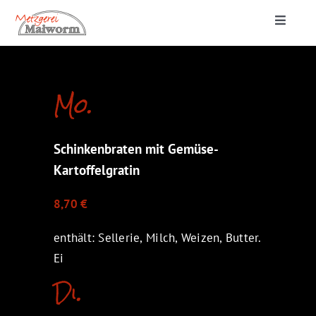
Zum
Toggle
Inhalt
Navigat
springen
Startseite
Mo.
Lieferung & Catering
Schinkenbraten mit Gemüse-
Metzgerei
Kartoffelgratin
8,70 €
enthält: Sellerie, Milch, Weizen, Butter.
Ei
Di.