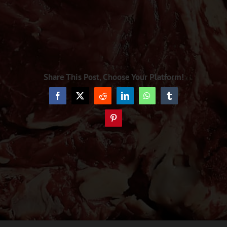
Share This Post, Choose Your Platform!
Facebook
X
Reddit
LinkedIn
WhatsApp
Tumblr
Pinterest