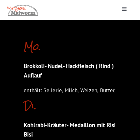
Zum
Toggle
Inhalt
Navigat
springen
Startseite
Mo.
Lieferung & Catering
Brokkoli- Nudel- Hackfleisch ( Rind )
Metzgerei
Auflauf
enthält: Sellerie, Milch, Weizen, Butter,
Di.
Kohlrabi-Kräuter- Medaillon mit Risi
Bisi