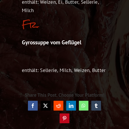
enthält: Weizen, Ei, Butter, Sellerie,
Milch
Fr.
Gyrossuppe vom Geflügel
enthält: Sellerie, Milch, Weizen, Butter
Share This Post, Choose Your Platform!
Facebook
X
Reddit
LinkedIn
WhatsApp
Tumblr
Pinterest