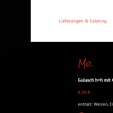
Zum
Inhalt
springen
Lieferungen & Catering
Mo.
Gulasch h+h mit
8,50 €
enthält: Weizen, Ei