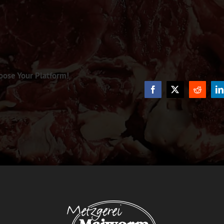
oose Your Platform!
Facebook
X
Reddit
L