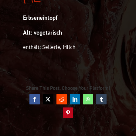
Erbseneintopf
Alt: vegetarisch
enthält: Sellerie, Milch
Share This Post, Choose Your Platform!
Facebook
X
Reddit
LinkedIn
WhatsApp
Tumblr
Pinterest