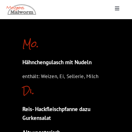
Zum
Toggle
Inhalt
Navigat
springen
Startseite
Mo.
Lieferung & Catering
Hähnchengulasch mit Nudeln
Metzgerei
enthält: Weizen, Ei, Sellerie, Milch
Di.
Reis- Hackfleischpfanne dazu
Gurkensalat