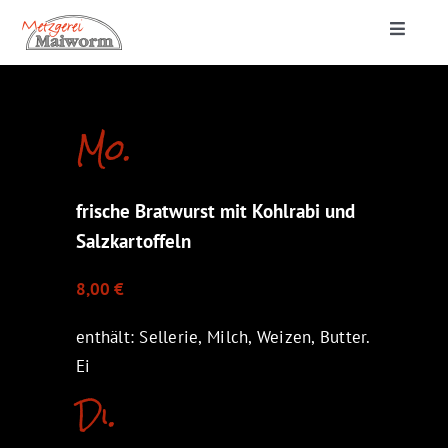
Zum
Toggle
Inhalt
Navigat
springen
Startseite
Mo.
Lieferung & Catering
frische Bratwurst mit Kohlrabi und
Metzgerei
Salzkartoffeln
8,00 €
enthält: Sellerie, Milch, Weizen, Butter.
Ei
Di.