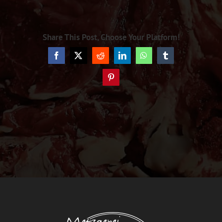
Share This Post, Choose Your Platform!
Facebook
X
Reddit
LinkedIn
WhatsApp
Tumblr
Pinterest