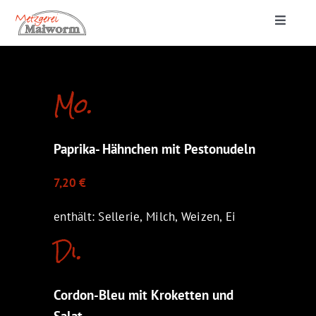
Zum
Toggle
Inhalt
Navigat
springen
Startseite
Mo.
Lieferung & Catering
Paprika- Hähnchen mit Pestonudeln
Metzgerei
7,20 €
enthält: Sellerie, Milch, Weizen, Ei
Di.
Cordon-Bleu mit Kroketten und
Salat