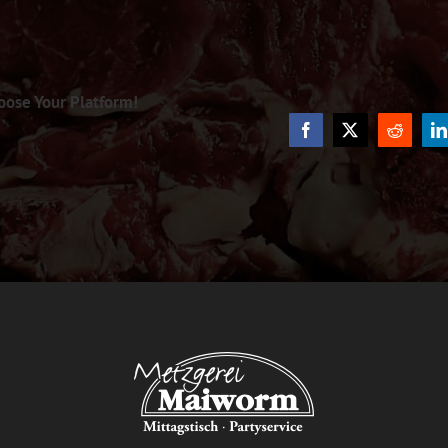
oose Your Platform!
Facebook
X
Reddit
L