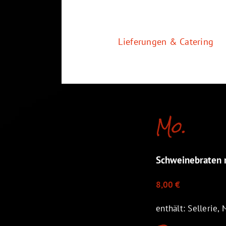
Zum
Inhalt
springen
Lieferungen & Catering
Mo.
Schweinebraten m
8,00 €
enthält: Sellerie, 