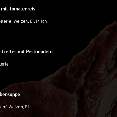
 mit Tomatenreis
llerie, Weizen, Ei, Milch
tzeltes mit Pestonudeln
lerie
abensuppe
Senf, Weizen, Ei