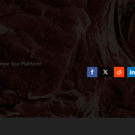
oose Your Platform!
Facebook
X
Reddit
L