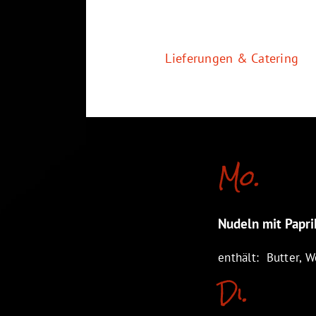
Zum
Inhalt
springen
Lieferungen & Catering
Mo.
Nudeln mit Papr
enthält: Butter, We
Di.