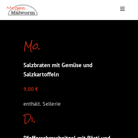
Zum
Toggle
Inhalt
Navigat
springen
Startseite
Mo.
Lieferung & Catering
Salzbraten mit Gemüse und
Metzgerei
Salzkartoffeln
9,00 €
enthält. Sellerie
Di.
Pfefferrahmschnitzel mit Rösti und