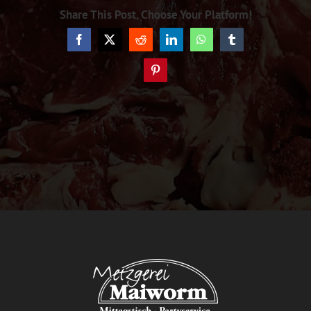
Share This Post, Choose Your Platform!
Facebook
X
Reddit
LinkedIn
WhatsApp
Tumblr
Pinterest