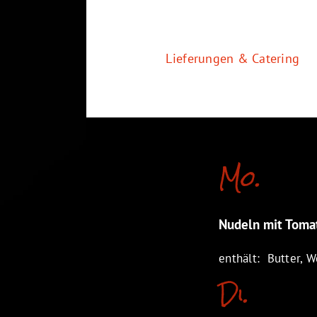
Zum
Inhalt
springen
Lieferungen & Catering
Mo.
Nudeln mit Toma
enthält: Butter, We
Di.