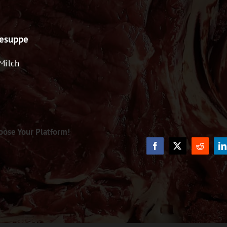
esuppe
 Milch
oose Your Platform!
Facebook
X
Reddit
L