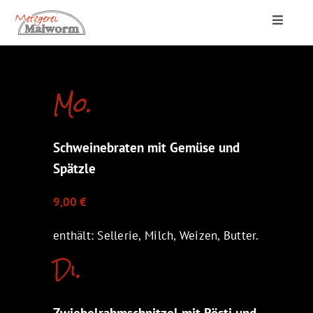
Zum
Toggle
Inhalt
Navigat
springen
Startseite
Mo.
Lieferung & Catering
Schweinebraten mit Gemüse und
Metzgerei
Spätzle
9,00 €
enthält: Sellerie, Milch, Weizen, Butter.
Di.
Zwiebelrahmschnitzel mit Rösti und