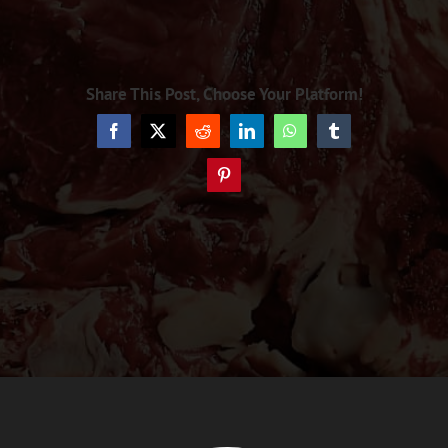
Share This Post, Choose Your Platform!
Facebook
X
Reddit
LinkedIn
WhatsApp
Tumblr
Pinterest