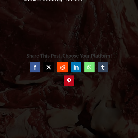
Share This Post, Choose Your Platform!
Facebook
X
Reddit
LinkedIn
WhatsApp
Tumblr
Pinterest