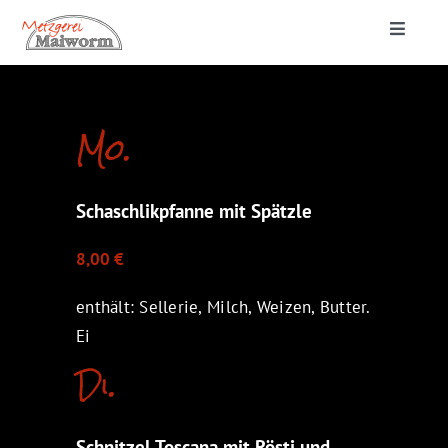
Zum
Toggle
Inhalt
Navigat
springen
Startseite
Mo.
Lieferung & Catering
Schaschlikpfanne mit Spätzle
Metzgerei
8,00 €
enthält: Sellerie, Milch, Weizen, Butter.
Ei
Di.
Schnitzel Toscana mit Rösti und