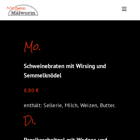
Zum
Toggle
Inhalt
Navigat
springen
Startseite
Mo.
Lieferung & Catering
Schweinebraten mit Wirsing und
Metzgerei
Semmelknödel
8,80 €
enthält: Sellerie, Milch, Weizen, Butter.
Di.
Paprikaschnitzel mit Wedges und