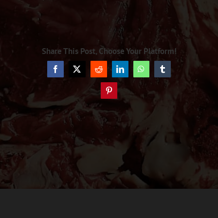
Share This Post, Choose Your Platform!
Facebook
X
Reddit
LinkedIn
WhatsApp
Tumblr
Pinterest