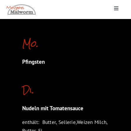
Zum
Toggle
Inhalt
Navigat
springen
Startseite
Mo.
Lieferung & Catering
Pfingsten
Metzgerei
Di.
Nudeln mit Tomatensauce
enthält: Butter, Sellerie,Weizen Milch,
Butter, Ei