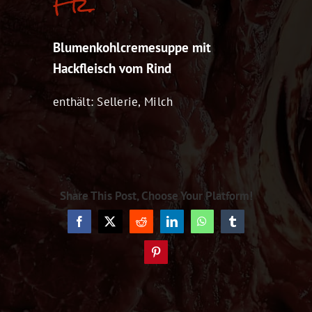
Fr.
Blumenkohlcremesuppe mit
Hackfleisch vom Rind
enthält: Sellerie, Milch
Share This Post, Choose Your Platform!
Facebook
X
Reddit
LinkedIn
WhatsApp
Tumblr
Pinterest