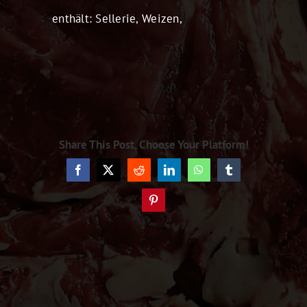
enthält: Sellerie, Weizen,
Share This Post, Choose Your Platform!
Facebook
X
Reddit
LinkedIn
WhatsApp
Tumblr
Pinterest