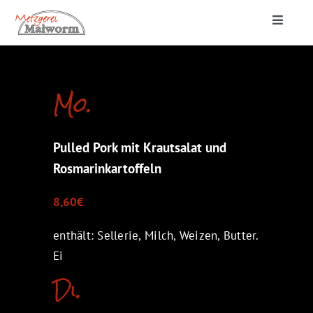
Zum
Toggle
Inhalt
Navigat
springen
Startseite
Mo.
Lieferung & Catering
Pulled Pork mit Krautsalat und
Metzgerei
Rosmarinkartoffeln
8,60€
enthält: Sellerie, Milch, Weizen, Butter.
Ei
Di.