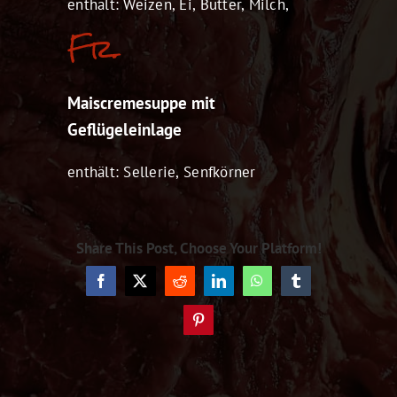
enthält: Weizen, Ei, Butter, Milch,
Fr.
Maiscremesuppe mit
Geflügeleinlage
enthält: Sellerie, Senfkörner
Share This Post, Choose Your Platform!
Facebook
X
Reddit
LinkedIn
WhatsApp
Tumblr
Pinterest