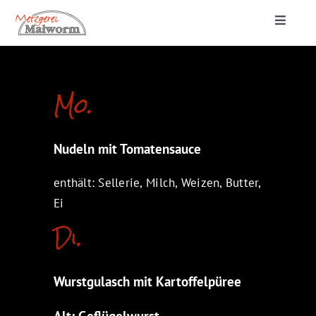
Zum
Toggle
Inhalt
Navigat
springen
Startseite
Mo.
Lieferung & Catering
Nudeln mit Tomatensauce
Metzgerei
enthält: Sellerie, Milch, Weizen, Butter,
Ei
Di.
Wurstgulasch mit Kartoffelpüree
Alt: Geflügelwurst