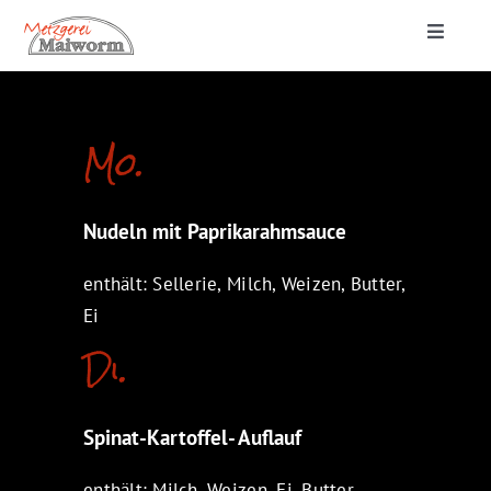
Zum
Toggle
Inhalt
Navigat
springen
Startseite
Mo.
Lieferung & Catering
Nudeln mit Paprikarahmsauce
Metzgerei
enthält: Sellerie, Milch, Weizen, Butter,
Ei
Di.
Spinat-Kartoffel- Auflauf
enthält: Milch, Weizen, Ei, Butter,