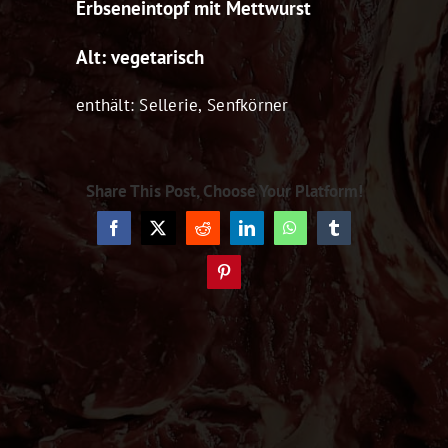
Erbseneintopf mit Mettwurst
Alt: vegetarisch
enthält: Sellerie, Senfkörner
Share This Post, Choose Your Platform!
Facebook
X
Reddit
LinkedIn
WhatsApp
Tumblr
Pinterest